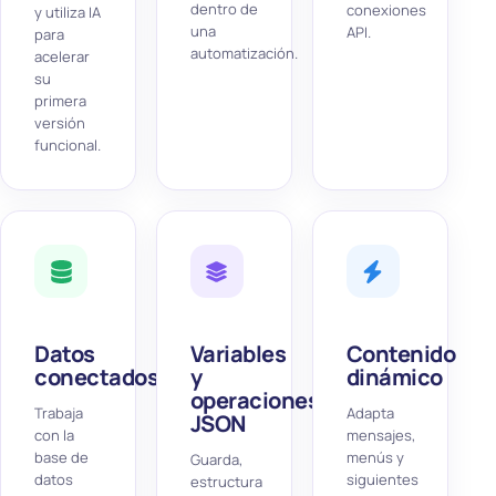
dentro de
conexiones
y utiliza IA
una
API.
para
automatización.
acelerar
su
primera
versión
funcional.
Datos
Variables
Contenido
conectados
y
dinámico
operaciones
Trabaja
Adapta
JSON
con la
mensajes,
base de
menús y
Guarda,
datos
siguientes
estructura