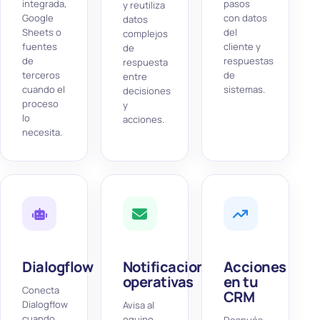
integrada,
pasos
y reutiliza
Google
con datos
datos
Sheets o
del
complejos
fuentes
cliente y
de
de
respuestas
respuesta
terceros
de
entre
cuando el
sistemas.
decisiones
proceso
y
lo
acciones.
necesita.
Dialogflow
Notificaciones
Acciones
operativas
en tu
Conecta
CRM
Dialogflow
Avisa al
cuando
equipo