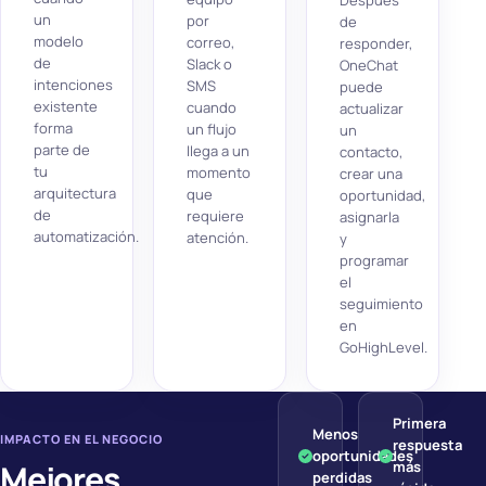
Después
un
por
de
modelo
correo,
responder,
de
Slack o
OneChat
intenciones
SMS
puede
existente
cuando
actualizar
forma
un flujo
un
parte de
llega a un
contacto,
tu
momento
crear una
arquitectura
que
oportunidad,
de
requiere
asignarla
automatización.
atención.
y
programar
el
seguimiento
en
GoHighLevel.
Primera
Menos
IMPACTO EN EL NEGOCIO
respuesta
oportunidades
Mejores
más
perdidas