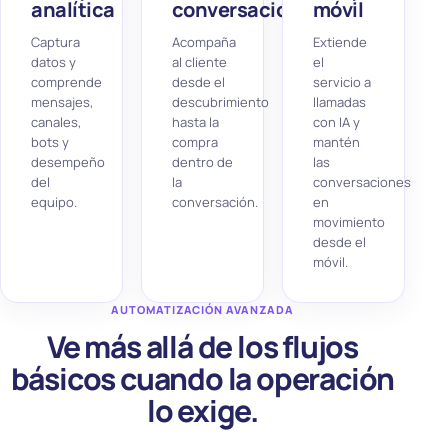
analítica
conversacional
móvil
Captura
Acompaña
Extiende
datos y
al cliente
el
comprende
desde el
servicio a
mensajes,
descubrimiento
llamadas
canales,
hasta la
con IA y
bots y
compra
mantén
desempeño
dentro de
las
del
la
conversaciones
equipo.
conversación.
en
movimiento
desde el
móvil.
AUTOMATIZACIÓN AVANZADA
Ve más allá de los flujos
básicos cuando la operación
lo exige.