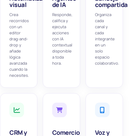
visual
de IA
compartida
Crea
Responde,
Organiza
recorridos
califica y
cada
con un
ejecuta
canal y
editor
acciones
cada
drag-and-
con IA
integrante
drop y
contextual
en un
añade
disponible
solo
lógica
a toda
espacio
avanzada
hora.
colaborativo.
cuando la
necesites.
CRM y
Comercio
Voz y