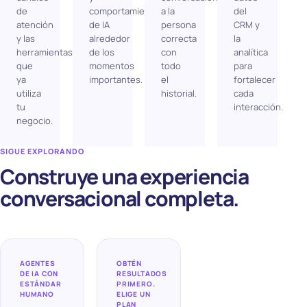
de
comportamientos
a la
del
atención
de IA
persona
CRM y
y las
alrededor
correcta
la
herramientas
de los
con
analítica
que
momentos
todo
para
ya
importantes.
el
fortalecer
utiliza
historial.
cada
tu
interacción.
negocio.
SIGUE EXPLORANDO
Construye una experiencia
conversacional completa.
AGENTES
OBTÉN
DE IA CON
RESULTADOS
ESTÁNDAR
PRIMERO.
HUMANO
ELIGE UN
PLAN