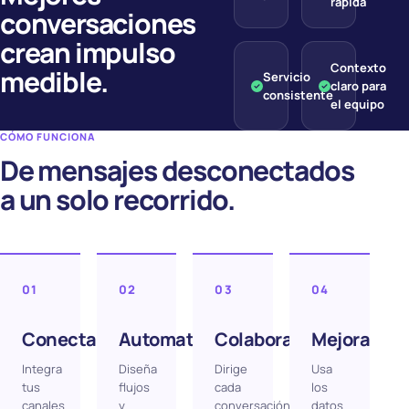
rápida
conversaciones
crean impulso
Contexto
medible.
Servicio
claro para
consistente
el equipo
CÓMO FUNCIONA
De mensajes desconectados
a un solo recorrido.
01
02
03
04
Conecta
Automatiza
Colabora
Mejora
Integra
Diseña
Dirige
Usa
tus
flujos
cada
los
canales
y
conversación
datos