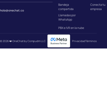
Bandeja
Conecta tu
compartida
empresa
hola@onechat.co
Llamadas por
WhatsApp
PBX e IVR en la nube
© 2026 ❤️ OneChat by Compudm LLC
Privacidad
Términos