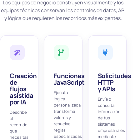
Los equipos de negocio construyen visualmente y los
equipos técnicos conservan los controles de datos, API
y lógica que requieren los recorridos más exigentes.
Creación
Funciones
Solicitudes
de
JavaScript
HTTP
flujos
y APIs
Ejecuta
asistida
lógica
Envía o
por IA
personalizada,
consulta
transforma
información
Describe
valores y
de tus
el
resuelve
sistemas
recorrido
reglas
empresariales
que
especializadas
mediante
necesitas