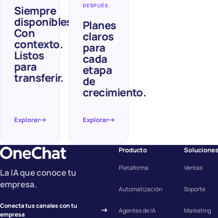
DESPUÉS.
Siempre
disponibles.
Planes
Con
claros
contexto.
para
Listos
cada
para
etapa
transferir.
de
crecimiento.
Explorar
Explorar
Producto
Solucione
Plataforma
Ventas
La IA que conoce tu
empresa.
Automatización
Soporte
Conecta tus canales con tu
Agentes de IA
Marketing
empresa